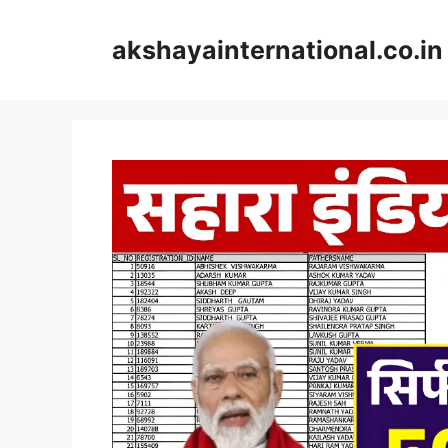
Skip
to
akshayainternational.co.in
content