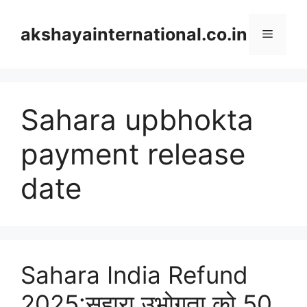
Skip
to
akshayainternational.co.in
Menu
content
Sahara upbhokta
payment release
date
Sahara India Refund
2025:सहारा उभोगता को 50