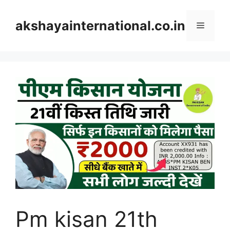
Skip
to
akshayainternational.co.in
Menu
content
Pm kisan 21th