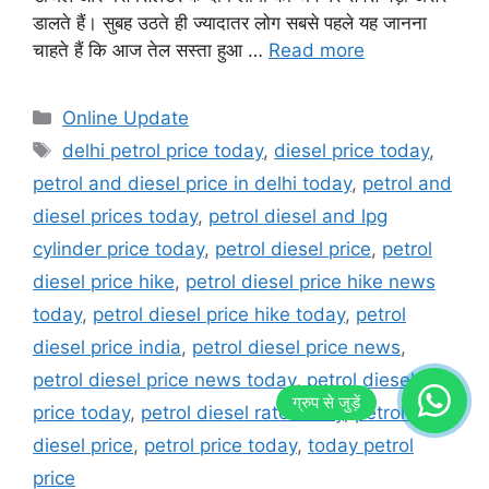
डालते हैं। सुबह उठते ही ज्यादातर लोग सबसे पहले यह जानना
चाहते हैं कि आज तेल सस्ता हुआ …
Read more
Categories
Online Update
Tags
delhi petrol price today
,
diesel price today
,
petrol and diesel price in delhi today
,
petrol and
diesel prices today
,
petrol diesel and lpg
cylinder price today
,
petrol diesel price
,
petrol
diesel price hike
,
petrol diesel price hike news
today
,
petrol diesel price hike today
,
petrol
diesel price india
,
petrol diesel price news
,
petrol diesel price news today
,
petrol diesel
price today
,
petrol diesel rate today
,
petrol price
diesel price
,
petrol price today
,
today petrol
price