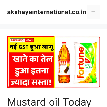
Skip
to
akshayainternational.co.in
Menu
content
Mustard oil Today