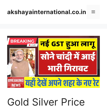
Skip
to
akshayainternational.co.in
Menu
content
Gold Silver Price