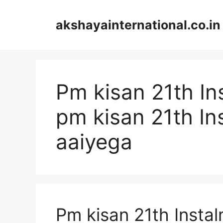
Skip
to
akshayainternational.co.in
content
Pm kisan 21th I
pm kisan 21th In
aaiyega
Pm kisan 21th Instalm