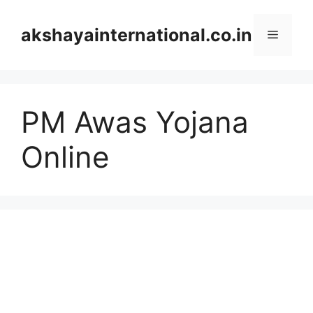
Skip
to
akshayainternational.co.in
Menu
content
PM Awas Yojana
Online