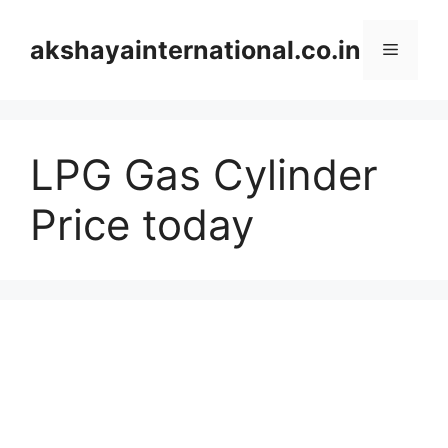
Skip
to
akshayainternational.co.in
Menu
content
LPG Gas Cylinder
Price today