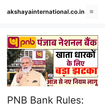
Skip
to
akshayainternational.co.in
Menu
content
PNB Bank Rules: