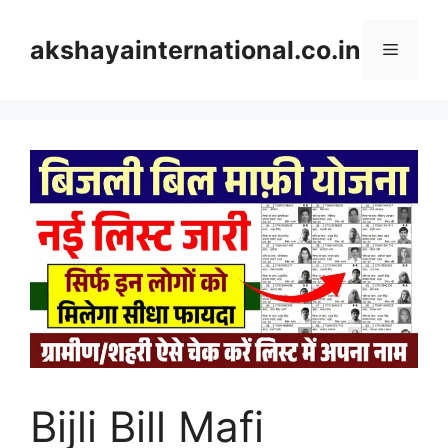
Skip
to
akshayainternational.co.in
Menu
content
Bijli Bill Mafi